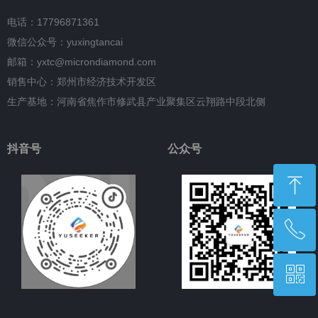
电话：17796871361
微信公众号：yuxingtancai
邮箱：yxtc@microndiamond.com
销售中心：郑州市经济技术开发区
生产基地：河南省焦作市修武县产业聚集区云翔路中段北侧
抖音号
公众号
ꁸ
ꂅ
回到顶部
ꀥ
17796871361
微信二维码