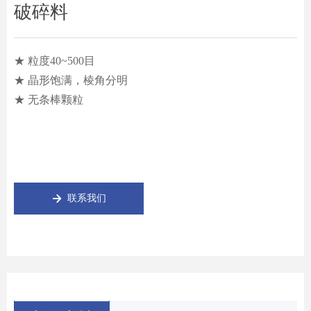
破碎料
★ 粒度40~500目
★ 晶形饱满，棱角分明
★ 无条棒颗粒
联系我们
녒