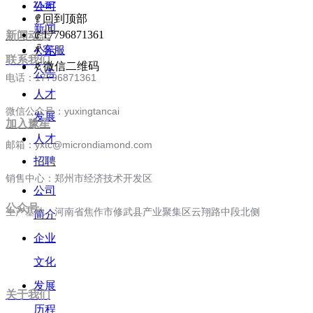
优势
公司
ꁸ
回到顶部
新闻
ꂅ
17796871361
新闻动态
ꁗ
客服
公示
联系我们
ꀥ
微信二维码
公告
电话：17796871361
人才
微信公众号：yuxingtancai
发展
加入豫星
人才
邮箱：yxtc@microndiamond.com
招聘
销售中心：郑州市经济技术开发区
公司
公众号
生产基地：河南省焦作市修武县产业聚集区云翔路中段北侧
简介
企业
文化
发展
关于我们
历程