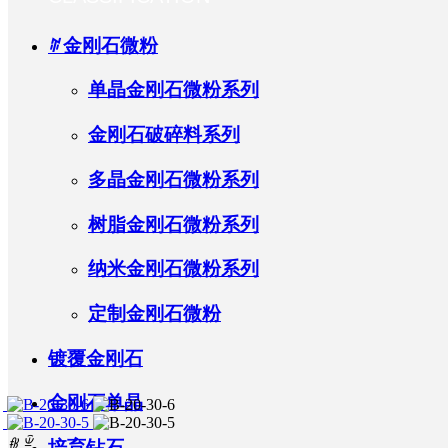
ꄶ
金刚石微粉
联系我们
企业荣誉
公示公告
人才发展
单晶金刚石微粉系列
金刚石破碎料系列
产业布局
人才招聘
多晶金刚石微粉系列
树脂金刚石微粉系列
纳米金刚石微粉系列
定制金刚石微粉
镀覆金刚石
金刚石单晶
ꁆ
ꁇ
培育钻石