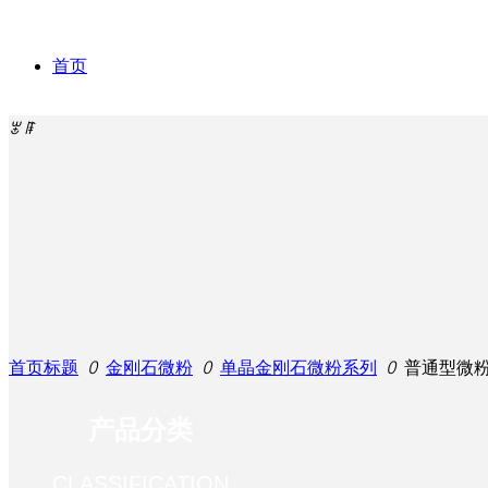
首页
ꂃ
ꁹ
关于我们
产品 & 服务
公司简介
끠
金刚石微粉
新闻动态
企业文化
产品分类
首页标题
ꄲ
金刚石微粉
ꄲ
单晶金刚石微粉系列
ꄲ
普通型微粉
中文
产品分类
加入豫星
发展历程
企业优势
公司新闻
CLASSIFICATION