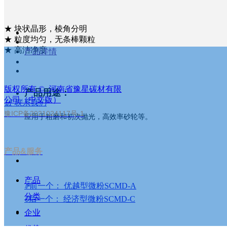
★ 块状晶形，棱角分明
★ 粒度均匀，无条棒颗粒
★ 高洁净度
产品详情
版权所有 © 
河南省豫星碳材有限
产品用途：
公司（中文版）
녒
联系我们
豫ICP备2021024117号-1
应用于粗磨和初次抛光，高效率砂轮等。
产品&服务
产品
ꄴ
前一个：
优越型微粉SCMD-A
分类
ꄲ
后一个：
经济型微粉SCMD-C
企业